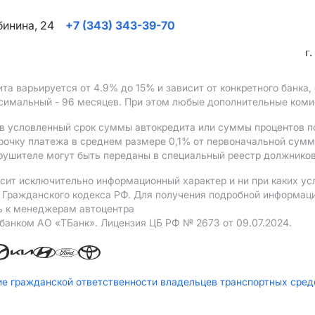
ябинина, 24
+7 (343) 343-39-70
г
ита варьируется от 4.9%
до 15%
и зависит от конкретного банка
ксимальный - 96 месяцев. При этом любые дополнительные ком
в условленный срок суммы автокредита или суммы процентов по
рочку платежа в среднем размере 0,1% от первоначальной сум
рушителе могут быть переданы в специальный реестр должников
сит исключительно информационный характер и ни при каких ус
Гражданского кодекса РФ. Для получения подробной информации 
ь к менеджерам автоцентра
 банком АO «ТБанк».
Лицензия ЦБ РФ № 2673 от 09.07.2024.
ие гражданской ответственности владельцев транспортных сре