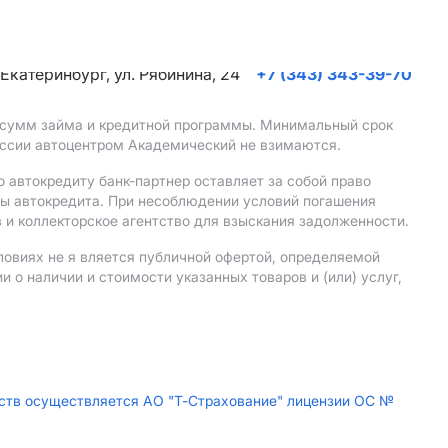
. Екатеринбург, ул. Рябинина, 24
+7 (343) 343-39-70
, сумм займа и кредитной программы. Минимальный срок
иссии автоцентром Академический не взимаются.
 автокредиту банк-партнер оставляет за собой право
мы автокредита. При несоблюдении условий погашения
 и коллекторское агентство для взыскания задолженности.
ловиях не я вляется публичной офертой, определяемой
о наличии и стоимости указанных товаров и (или) услуг,
дств осуществляется АО "Т-Страхование" лицензии ОС №