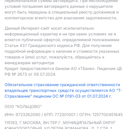
первоначальной суммы автокредита. При несоблюдении
условий погашения автокредита данные о нарушителе
могут быть переданы в специальный реестр должников и
коллекторское агентство для взыскания задолженности.
Данный Интернет-сайт носит исключительно
информационный характер и ни при каких условиях не я
вляется публичной офертой, определяемой положениями
Статьи 437 Гражданского кодекса РФ. Для получения
подробной информации о наличии и стоимости указанных
товаров и (или) услуг, пожалуйста, обращайтесь к
менеджерам автоцентра
Кредит предоставляется банком АO «ТБанк».
Лицензия ЦБ
РФ № 2673 от 09.07.2024.
Обязательное страхование гражданской ответственности
владельцев транспортных средств осуществляется АО "Т-
Страхование" лицензии ОС № 0191-03 от 01.07.2024 г.
ООО "КОЛЬЦОВО"
ИНН: 9723262090
/ КПП: 772301001
/ ОГРН: 1257700451645
115193, Г.МОСКВА, ВН.ТЕР.Г. МУНИЦИПАЛЬНЫЙ ОКРУГ
ЮЖНОПОРТОВЫЙ, УЛ ПЕТРА РОМАНОВА, Д. 7 СТР. 1,