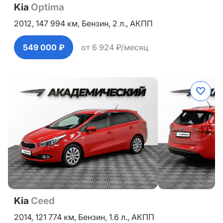
Kia
Optima
2012,
147 994 км,
Бензин,
2 л.,
АКПП
549 000 ₽
от 6 924 ₽/месяц
Kia
Ceed
2014,
121 774 км,
Бензин,
1.6 л.,
АКПП