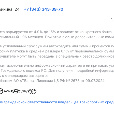
ябинина, 24
+7 (343) 343-39-70
г
ита варьируется от 4.9%
до 15%
и зависит от конкретного банка
ксимальный - 96 месяцев. При этом любые дополнительные ком
в условленный срок суммы автокредита или суммы процентов по
рочку платежа в среднем размере 0,1% от первоначальной сум
рушителе могут быть переданы в специальный реестр должников
сит исключительно информационный характер и ни при каких ус
Гражданского кодекса РФ. Для получения подробной информации 
ь к менеджерам автоцентра
 банком АO «ТБанк».
Лицензия ЦБ РФ № 2673 от 09.07.2024.
ие гражданской ответственности владельцев транспортных сре