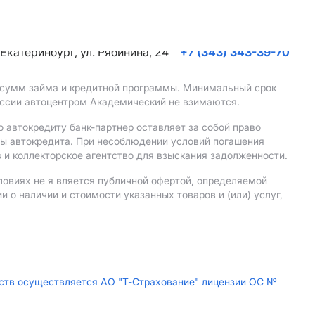
. Екатеринбург, ул. Рябинина, 24
+7 (343) 343-39-70
, сумм займа и кредитной программы. Минимальный срок
иссии автоцентром Академический не взимаются.
 автокредиту банк-партнер оставляет за собой право
мы автокредита. При несоблюдении условий погашения
 и коллекторское агентство для взыскания задолженности.
ловиях не я вляется публичной офертой, определяемой
о наличии и стоимости указанных товаров и (или) услуг,
дств осуществляется АО "Т-Страхование" лицензии ОС №