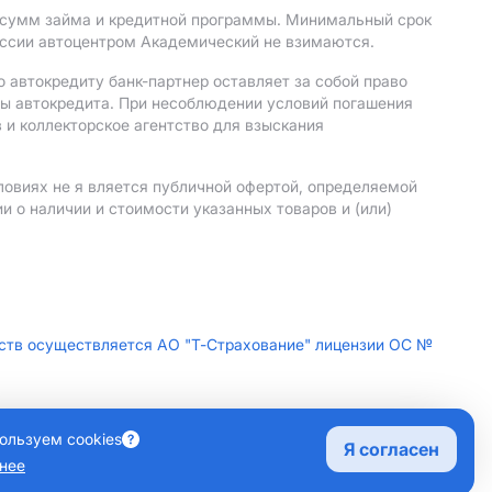
, сумм займа и кредитной программы. Минимальный срок
иссии автоцентром Академический не взимаются.
 автокредиту банк-партнер оставляет за собой право
мы автокредита. При несоблюдении условий погашения
 и коллекторское агентство для взыскания
ловиях не я вляется публичной офертой, определяемой
 о наличии и стоимости указанных товаров и (или)
дств осуществляется АО "Т-Страхование" лицензии ОС №
НОВА, Д. 7 СТР. 1, ПОМЕЩ. 3/5
ользуем cookies
Я согласен
нее
лку
Правовая информация