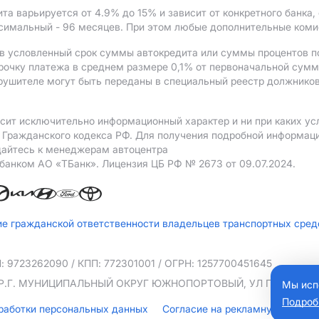
ита варьируется от 4.9%
до 15%
и зависит от конкретного банка
ксимальный - 96 месяцев. При этом любые дополнительные ком
в условленный срок суммы автокредита или суммы процентов по
рочку платежа в среднем размере 0,1% от первоначальной сум
рушителе могут быть переданы в специальный реестр должников
сит исключительно информационный характер и ни при каких ус
Гражданского кодекса РФ. Для получения подробной информации
щайтесь к менеджерам автоцентра
 банком АO «ТБанк».
Лицензия ЦБ РФ № 2673 от 09.07.2024.
ие гражданской ответственности владельцев транспортных сре
: 9723262090
/ КПП: 772301001
/ ОГРН: 1257700451645
ТЕР.Г. МУНИЦИПАЛЬНЫЙ ОКРУГ ЮЖНОПОРТОВЫЙ, УЛ ПЕТРА РОМА
Мы исп
Подроб
бработки персональных данных
Согласие на рекламную рассы