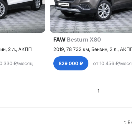
FAW
Besturn X80
зин,
2 л.,
АКПП
2019,
78 732 км,
Бензин,
2 л.,
АКП
10 330 ₽/месяц
829 000 ₽
от 10 456 ₽/мес
1
г. 