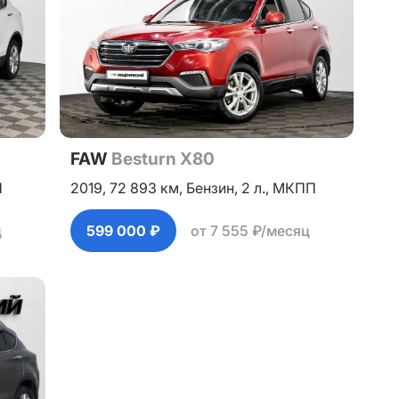
FAW
Besturn X80
П
2019,
72 893 км,
Бензин,
2 л.,
МКПП
ц
599 000 ₽
от 7 555 ₽/месяц