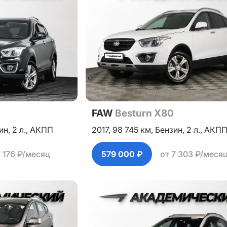
FAW
Besturn X80
ин,
2 л.,
АКПП
2017,
98 745 км,
Бензин,
2 л.,
АКП
7 176 ₽/месяц
579 000 ₽
от 7 303 ₽/меся