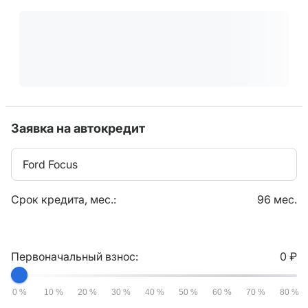
Заявка на автокредит
Ford Focus
Срок кредита, мес.:
96 мес.
Первоначальный взнос:
0 ₽
0 %
10 %
20 %
30 %
40 %
50 %
60 %
70 %
80 %