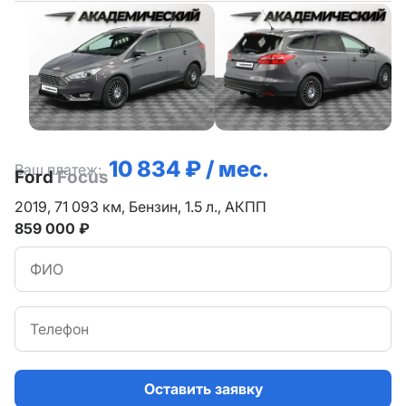
10 834 ₽ / мес.
Ваш платеж:
Ford
Focus
2019,
71 093 км,
Бензин,
1.5 л.,
АКПП
859 000 ₽
Оставить заявку