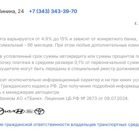
ябинина, 24
+7 (343) 343-39-70
г
ита варьируется от 4.9%
до 15%
и зависит от конкретного банка
ксимальный - 96 месяцев. При этом любые дополнительные ком
в условленный срок суммы автокредита или суммы процентов по
рочку платежа в среднем размере 0,1% от первоначальной сум
рушителе могут быть переданы в специальный реестр должников
сит исключительно информационный характер и ни при каких ус
Гражданского кодекса РФ. Для получения подробной информации 
ь к менеджерам автоцентра
 банком АO «ТБанк».
Лицензия ЦБ РФ № 2673 от 09.07.2024.
ие гражданской ответственности владельцев транспортных сре