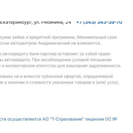
. Екатеринбург, ул. Рябинина, 24
+7 (343) 343-39-70
, сумм займа и кредитной программы. Минимальный срок
иссии автоцентром Академический не взимаются.
 автокредиту банк-партнер оставляет за собой право
мы автокредита. При несоблюдении условий погашения
 и коллекторское агентство для взыскания задолженности.
ловиях не я вляется публичной офертой, определяемой
о наличии и стоимости указанных товаров и (или) услуг,
дств осуществляется АО "Т-Страхование" лицензии ОС №