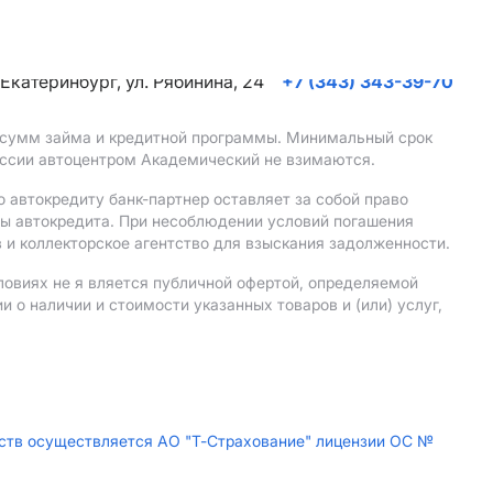
. Екатеринбург, ул. Рябинина, 24
+7 (343) 343-39-70
, сумм займа и кредитной программы. Минимальный срок
иссии автоцентром Академический не взимаются.
 автокредиту банк-партнер оставляет за собой право
мы автокредита. При несоблюдении условий погашения
 и коллекторское агентство для взыскания задолженности.
ловиях не я вляется публичной офертой, определяемой
о наличии и стоимости указанных товаров и (или) услуг,
дств осуществляется АО "Т-Страхование" лицензии ОС №