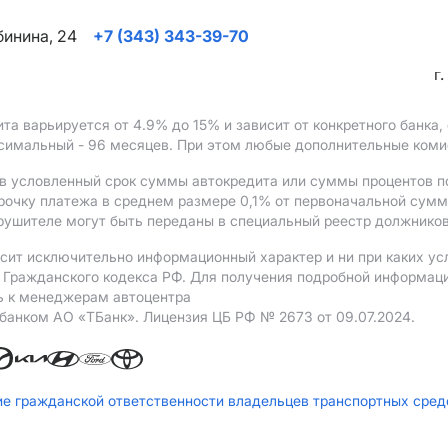
ябинина, 24
+7 (343) 343-39-70
г
ита варьируется от 4.9%
до 15%
и зависит от конкретного банка
ксимальный - 96 месяцев. При этом любые дополнительные ком
в условленный срок суммы автокредита или суммы процентов по
рочку платежа в среднем размере 0,1% от первоначальной сум
рушителе могут быть переданы в специальный реестр должников
сит исключительно информационный характер и ни при каких ус
Гражданского кодекса РФ. Для получения подробной информации 
ь к менеджерам автоцентра
 банком АO «ТБанк».
Лицензия ЦБ РФ № 2673 от 09.07.2024.
ие гражданской ответственности владельцев транспортных сре