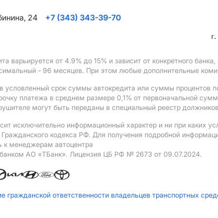
ябинина, 24
+7 (343) 343-39-70
г
ита варьируется от 4.9%
до 15%
и зависит от конкретного банка
ксимальный - 96 месяцев. При этом любые дополнительные ком
в условленный срок суммы автокредита или суммы процентов по
рочку платежа в среднем размере 0,1% от первоначальной сум
рушителе могут быть переданы в специальный реестр должников
сит исключительно информационный характер и ни при каких ус
Гражданского кодекса РФ. Для получения подробной информации 
ь к менеджерам автоцентра
 банком АO «ТБанк».
Лицензия ЦБ РФ № 2673 от 09.07.2024.
ие гражданской ответственности владельцев транспортных сре