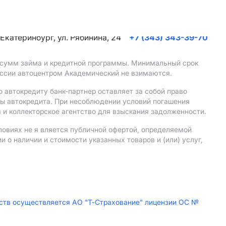
. Екатеринбург, ул. Рябинина, 24
+7 (343) 343-39-70
, сумм займа и кредитной программы. Минимальный срок
иссии автоцентром Академический не взимаются.
 автокредиту банк-партнер оставляет за собой право
мы автокредита. При несоблюдении условий погашения
 и коллекторское агентство для взыскания задолженности.
ловиях не я вляется публичной офертой, определяемой
о наличии и стоимости указанных товаров и (или) услуг,
дств осуществляется АО "Т-Страхование" лицензии ОС №