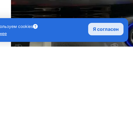
ользуем cookies
Я согласен
нее