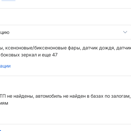
ацию
ы,
ксеноновые/биксеноновые фары,
датчик дождя,
датчи
 боковых зеркал
и еще 47
тации
ТП не найдены, автомобиль не найден в базах по залогам,
ниям