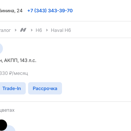
ябинина, 24
+7 (343) 343-39-70
талог
H6
Haval H6
н, АКПП, 143 л.с.
 330 ₽/месяц
Trade-In
Рассрочка
цветах