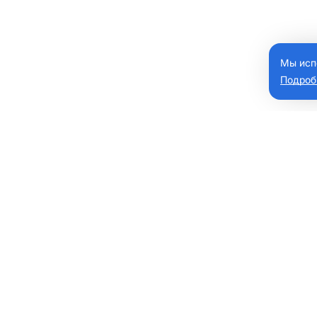
Мы исп
Подроб
мобили