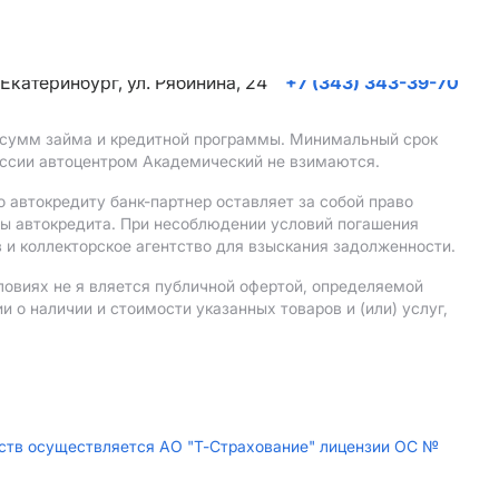
. Екатеринбург, ул. Рябинина, 24
+7 (343) 343-39-70
, сумм займа и кредитной программы. Минимальный срок
иссии автоцентром Академический не взимаются.
 автокредиту банк-партнер оставляет за собой право
мы автокредита. При несоблюдении условий погашения
 и коллекторское агентство для взыскания задолженности.
ловиях не я вляется публичной офертой, определяемой
о наличии и стоимости указанных товаров и (или) услуг,
дств осуществляется АО "Т-Страхование" лицензии ОС №