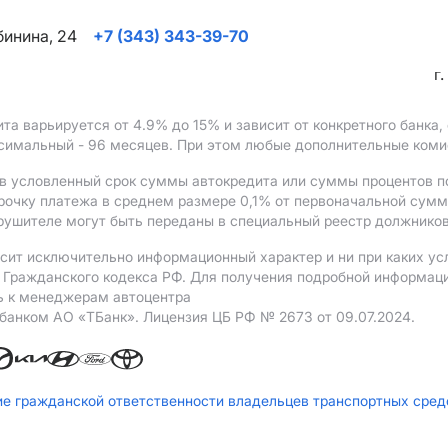
ябинина, 24
+7 (343) 343-39-70
г
ита варьируется от 4.9%
до 15%
и зависит от конкретного банка
ксимальный - 96 месяцев. При этом любые дополнительные ком
в условленный срок суммы автокредита или суммы процентов по
рочку платежа в среднем размере 0,1% от первоначальной сум
рушителе могут быть переданы в специальный реестр должников
сит исключительно информационный характер и ни при каких ус
Гражданского кодекса РФ. Для получения подробной информации 
ь к менеджерам автоцентра
 банком АO «ТБанк».
Лицензия ЦБ РФ № 2673 от 09.07.2024.
ие гражданской ответственности владельцев транспортных сре