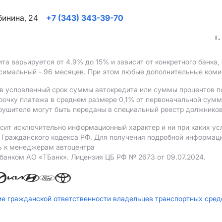
ябинина, 24
+7 (343) 343-39-70
г
ита варьируется от 4.9%
до 15%
и зависит от конкретного банка
ксимальный - 96 месяцев. При этом любые дополнительные ком
в условленный срок суммы автокредита или суммы процентов по
рочку платежа в среднем размере 0,1% от первоначальной сум
рушителе могут быть переданы в специальный реестр должников
сит исключительно информационный характер и ни при каких ус
Гражданского кодекса РФ. Для получения подробной информации 
ь к менеджерам автоцентра
 банком АO «ТБанк».
Лицензия ЦБ РФ № 2673 от 09.07.2024.
ие гражданской ответственности владельцев транспортных сре