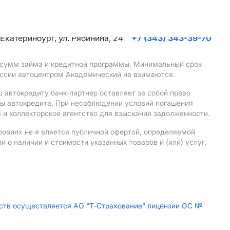
. Екатеринбург, ул. Рябинина, 24
+7 (343) 343-39-70
, сумм займа и кредитной программы. Минимальный срок
иссии автоцентром Академический не взимаются.
 автокредиту банк-партнер оставляет за собой право
мы автокредита. При несоблюдении условий погашения
 и коллекторское агентство для взыскания задолженности.
ловиях не я вляется публичной офертой, определяемой
о наличии и стоимости указанных товаров и (или) услуг,
дств осуществляется АО "Т-Страхование" лицензии ОС №