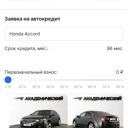
Заявка на автокредит
Honda Accord
Срок кредита, мес.:
96 мес.
Первоначальный взнос:
0 ₽
0 %
10 %
20 %
30 %
40 %
50 %
60 %
70 %
80 %