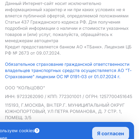
Данный Интернет-сайт носит исключительно
информационный характер и ни при каких условиях не я
вляется публичной офертой, определяемой положениями
Статьи 437 Гражданского кодекса РФ. Для получения
подробной информации о наличии и стоимости указанных
товаров и (или) услуг, пожалуйста, обращайтесь к
менеджерам автоцентра
Кредит предоставляется банком АO «ТБанк».
Лицензия ЦБ
РФ № 2673 от 09.07.2024.
Обязательное страхование гражданской ответственности
владельцев транспортных средств осуществляется АО "Т-
Страхование" лицензии ОС № 0191-03 от 01.07.2024 г.
ООО "КОЛЬЦОВО"
ИНН: 9723262090
/ КПП: 772301001
/ ОГРН: 1257700451645
115193, Г.МОСКВА, ВН.ТЕР.Г. МУНИЦИПАЛЬНЫЙ ОКРУГ
ЮЖНОПОРТОВЫЙ, УЛ ПЕТРА РОМАНОВА, Д. 7 СТР. 1,
ПОМЕЩ. 3/5
Политика в отношении обработки персональных данных
ользуем cookies
Я согласен
Согласие на рекламную рассылку
нее