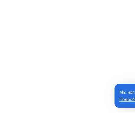
Мы исп
Подроб