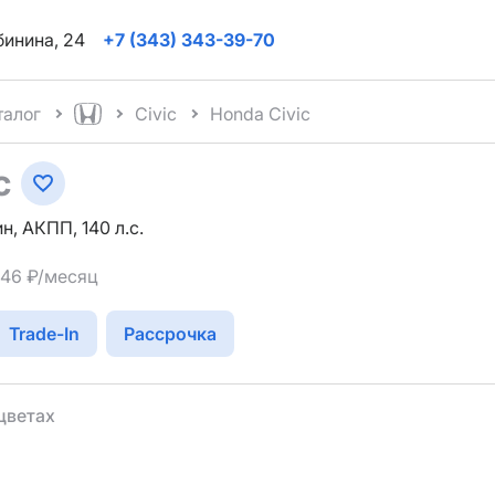
ябинина, 24
+7 (343) 343-39-70
талог
Civic
Honda Civic
c
н, АКПП, 140 л.с.
546 ₽/месяц
Trade-In
Рассрочка
цветах