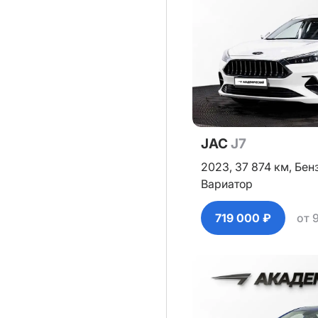
JAC
J7
2023,
37 874 км,
Бен
Вариатор
719 000 ₽
от 