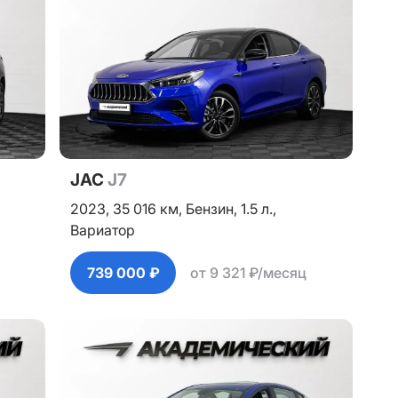
JAC
J7
2023,
35 016 км,
Бензин,
1.5 л.,
Вариатор
739 000 ₽
от 9 321 ₽/месяц