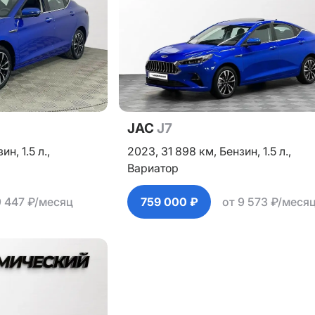
JAC
J7
зин,
1.5 л.,
2023,
31 898 км,
Бензин,
1.5 л.,
Вариатор
9 447 ₽/месяц
759 000 ₽
от 9 573 ₽/меся