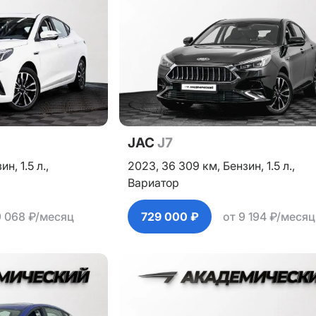
JAC
J7
зин,
1.5 л.,
2023,
36 309 км,
Бензин,
1.5 л.,
Вариатор
9 068 ₽/месяц
729 000 ₽
от 9 194 ₽/месяц