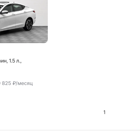
зин,
1.5 л.,
9 825 ₽/месяц
1