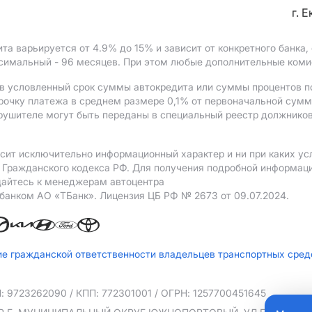
г. 
ита варьируется от 4.9%
до 15%
и зависит от конкретного банка
ксимальный - 96 месяцев. При этом любые дополнительные ком
в условленный срок суммы автокредита или суммы процентов по
рочку платежа в среднем размере 0,1% от первоначальной сум
рушителе могут быть переданы в специальный реестр должников
сит исключительно информационный характер и ни при каких ус
Гражданского кодекса РФ. Для получения подробной информации
щайтесь к менеджерам автоцентра
 банком АO «ТБанк».
Лицензия ЦБ РФ № 2673 от 09.07.2024.
ие гражданской ответственности владельцев транспортных сре
: 9723262090
/ КПП: 772301001
/ ОГРН: 1257700451645