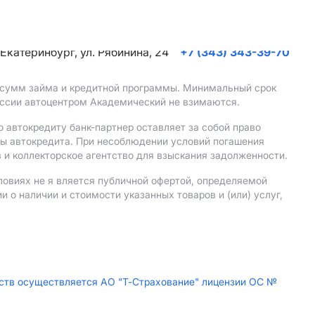
. Екатеринбург, ул. Рябинина, 24
+7 (343) 343-39-70
, сумм займа и кредитной программы. Минимальный срок
иссии автоцентром Академический не взимаются.
 автокредиту банк-партнер оставляет за собой право
мы автокредита. При несоблюдении условий погашения
 и коллекторское агентство для взыскания задолженности.
ловиях не я вляется публичной офертой, определяемой
о наличии и стоимости указанных товаров и (или) услуг,
дств осуществляется АО "Т-Страхование" лицензии ОС №