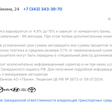
ябинина, 24
+7 (343) 343-39-70
г
ита варьируется от 4.9%
до 15%
и зависит от конкретного банка
ксимальный - 96 месяцев. При этом любые дополнительные ком
в условленный срок суммы автокредита или суммы процентов по
рочку платежа в среднем размере 0,1% от первоначальной сум
рушителе могут быть переданы в специальный реестр должников
сит исключительно информационный характер и ни при каких ус
Гражданского кодекса РФ. Для получения подробной информации 
ь к менеджерам автоцентра
 банком АO «ТБанк».
Лицензия ЦБ РФ № 2673 от 09.07.2024.
ие гражданской ответственности владельцев транспортных сре