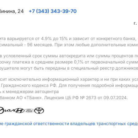
ябинина, 24
+7 (343) 343-39-70
г
ита варьируется от 4.9%
до 15%
и зависит от конкретного банка
ксимальный - 96 месяцев. При этом любые дополнительные ком
в условленный срок суммы автокредита или суммы процентов по
рочку платежа в среднем размере 0,1% от первоначальной сум
рушителе могут быть переданы в специальный реестр должников
сит исключительно информационный характер и ни при каких ус
Гражданского кодекса РФ. Для получения подробной информации 
ь к менеджерам автоцентра
 банком АO «ТБанк».
Лицензия ЦБ РФ № 2673 от 09.07.2024.
ие гражданской ответственности владельцев транспортных сре