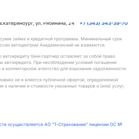
. Екатеринбург, ул. Рябинина, 24
+7 (343) 343-39-70
, сумм займа и кредитной программы. Минимальный срок
иссии автоцентром Академический не взимаются.
 автокредиту банк-партнер оставляет за собой право
мы автокредита. При несоблюдении условий погашения
 и коллекторское агентство для взыскания задолженности.
ловиях не я вляется публичной офертой, определяемой
о наличии и стоимости указанных товаров и (или) услуг,
дств осуществляется АО "Т-Страхование" лицензии ОС №