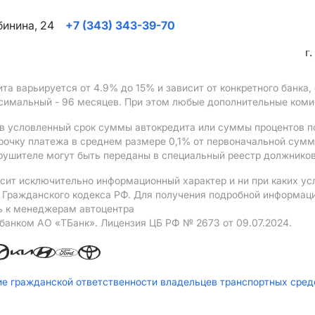
ябинина, 24
+7 (343) 343-39-70
г
ита варьируется от 4.9%
до 15%
и зависит от конкретного банка
ксимальный - 96 месяцев. При этом любые дополнительные ком
в условленный срок суммы автокредита или суммы процентов по
рочку платежа в среднем размере 0,1% от первоначальной сум
рушителе могут быть переданы в специальный реестр должников
сит исключительно информационный характер и ни при каких ус
Гражданского кодекса РФ. Для получения подробной информации 
ь к менеджерам автоцентра
 банком АO «ТБанк».
Лицензия ЦБ РФ № 2673 от 09.07.2024.
ие гражданской ответственности владельцев транспортных сре