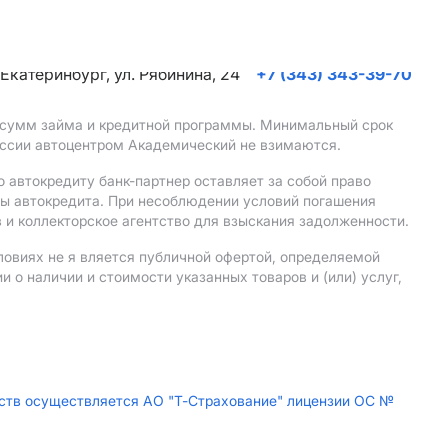
. Екатеринбург, ул. Рябинина, 24
+7 (343) 343-39-70
, сумм займа и кредитной программы. Минимальный срок
иссии автоцентром Академический не взимаются.
 автокредиту банк-партнер оставляет за собой право
мы автокредита. При несоблюдении условий погашения
 и коллекторское агентство для взыскания задолженности.
ловиях не я вляется публичной офертой, определяемой
о наличии и стоимости указанных товаров и (или) услуг,
дств осуществляется АО "Т-Страхование" лицензии ОС №