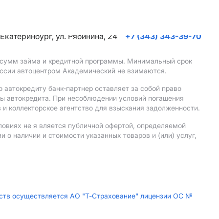
. Екатеринбург, ул. Рябинина, 24
+7 (343) 343-39-70
, сумм займа и кредитной программы. Минимальный срок
иссии автоцентром Академический не взимаются.
 автокредиту банк-партнер оставляет за собой право
мы автокредита. При несоблюдении условий погашения
 и коллекторское агентство для взыскания задолженности.
ловиях не я вляется публичной офертой, определяемой
о наличии и стоимости указанных товаров и (или) услуг,
дств осуществляется АО "Т-Страхование" лицензии ОС №