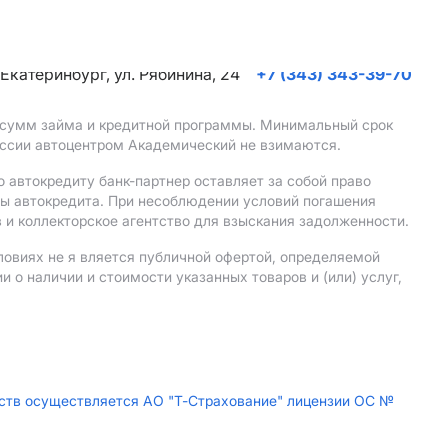
. Екатеринбург, ул. Рябинина, 24
+7 (343) 343-39-70
, сумм займа и кредитной программы. Минимальный срок
иссии автоцентром Академический не взимаются.
 автокредиту банк-партнер оставляет за собой право
мы автокредита. При несоблюдении условий погашения
 и коллекторское агентство для взыскания задолженности.
ловиях не я вляется публичной офертой, определяемой
о наличии и стоимости указанных товаров и (или) услуг,
дств осуществляется АО "Т-Страхование" лицензии ОС №