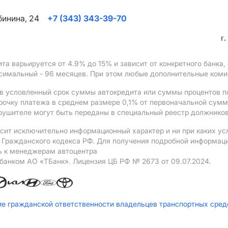
ябинина, 24
+7 (343) 343-39-70
г
ита варьируется от 4.9%
до 15%
и зависит от конкретного банка
ксимальный - 96 месяцев. При этом любые дополнительные ком
в условленный срок суммы автокредита или суммы процентов по
рочку платежа в среднем размере 0,1% от первоначальной сум
рушителе могут быть переданы в специальный реестр должников
сит исключительно информационный характер и ни при каких ус
Гражданского кодекса РФ. Для получения подробной информации 
ь к менеджерам автоцентра
 банком АO «ТБанк».
Лицензия ЦБ РФ № 2673 от 09.07.2024.
ие гражданской ответственности владельцев транспортных сре