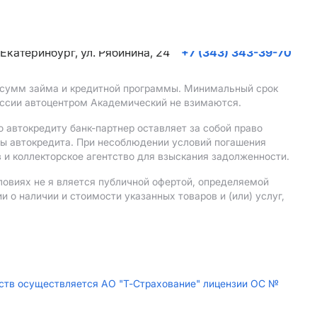
. Екатеринбург, ул. Рябинина, 24
+7 (343) 343-39-70
, сумм займа и кредитной программы. Минимальный срок
иссии автоцентром Академический не взимаются.
 автокредиту банк-партнер оставляет за собой право
мы автокредита. При несоблюдении условий погашения
 и коллекторское агентство для взыскания задолженности.
ловиях не я вляется публичной офертой, определяемой
о наличии и стоимости указанных товаров и (или) услуг,
дств осуществляется АО "Т-Страхование" лицензии ОС №