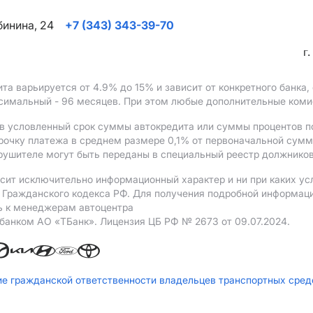
ябинина, 24
+7 (343) 343-39-70
г
ита варьируется от 4.9%
до 15%
и зависит от конкретного банка
ксимальный - 96 месяцев. При этом любые дополнительные ком
в условленный срок суммы автокредита или суммы процентов по
рочку платежа в среднем размере 0,1% от первоначальной сум
рушителе могут быть переданы в специальный реестр должников
сит исключительно информационный характер и ни при каких ус
Гражданского кодекса РФ. Для получения подробной информации 
ь к менеджерам автоцентра
 банком АO «ТБанк».
Лицензия ЦБ РФ № 2673 от 09.07.2024.
ие гражданской ответственности владельцев транспортных сре