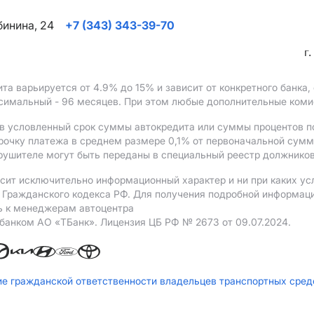
ябинина, 24
+7 (343) 343-39-70
г
ита варьируется от 4.9%
до 15%
и зависит от конкретного банка
ксимальный - 96 месяцев. При этом любые дополнительные ком
в условленный срок суммы автокредита или суммы процентов по
рочку платежа в среднем размере 0,1% от первоначальной сум
рушителе могут быть переданы в специальный реестр должников
сит исключительно информационный характер и ни при каких ус
Гражданского кодекса РФ. Для получения подробной информации 
ь к менеджерам автоцентра
 банком АO «ТБанк».
Лицензия ЦБ РФ № 2673 от 09.07.2024.
ие гражданской ответственности владельцев транспортных сре