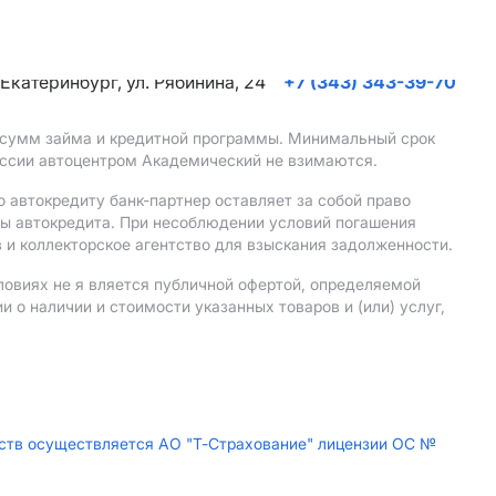
. Екатеринбург, ул. Рябинина, 24
+7 (343) 343-39-70
, сумм займа и кредитной программы. Минимальный срок
иссии автоцентром Академический не взимаются.
 автокредиту банк-партнер оставляет за собой право
мы автокредита. При несоблюдении условий погашения
 и коллекторское агентство для взыскания задолженности.
ловиях не я вляется публичной офертой, определяемой
о наличии и стоимости указанных товаров и (или) услуг,
дств осуществляется АО "Т-Страхование" лицензии ОС №