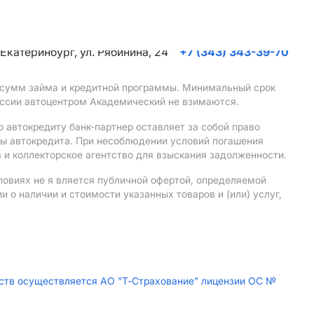
. Екатеринбург, ул. Рябинина, 24
+7 (343) 343-39-70
, сумм займа и кредитной программы. Минимальный срок
иссии автоцентром Академический не взимаются.
 автокредиту банк-партнер оставляет за собой право
мы автокредита. При несоблюдении условий погашения
 и коллекторское агентство для взыскания задолженности.
ловиях не я вляется публичной офертой, определяемой
о наличии и стоимости указанных товаров и (или) услуг,
дств осуществляется АО "Т-Страхование" лицензии ОС №