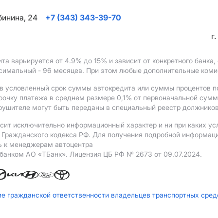
ябинина, 24
+7 (343) 343-39-70
г
ита варьируется от 4.9%
до 15%
и зависит от конкретного банка
ксимальный - 96 месяцев. При этом любые дополнительные ком
в условленный срок суммы автокредита или суммы процентов по
рочку платежа в среднем размере 0,1% от первоначальной сум
рушителе могут быть переданы в специальный реестр должников
сит исключительно информационный характер и ни при каких ус
Гражданского кодекса РФ. Для получения подробной информации 
ь к менеджерам автоцентра
 банком АO «ТБанк».
Лицензия ЦБ РФ № 2673 от 09.07.2024.
ие гражданской ответственности владельцев транспортных сре