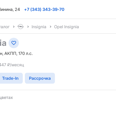
ябинина, 24
+7 (343) 343-39-70
талог
Insignia
Opel Insignia
ia
н, АКПП, 170 л.с.
 447 ₽/месяц
Trade-In
Рассрочка
цветах