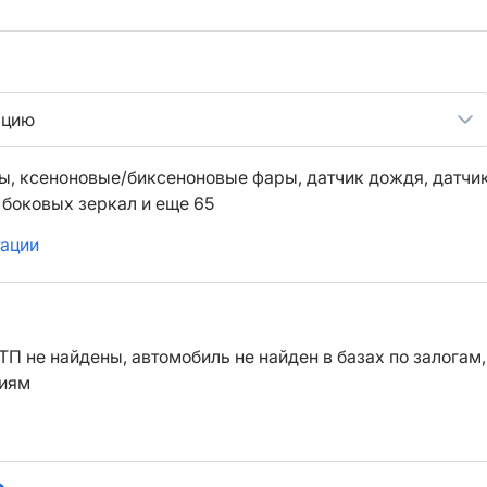
ацию
ы,
ксеноновые/биксеноновые фары,
датчик дождя,
датчи
 боковых зеркал
и еще 65
тации
ТП не найдены, автомобиль не найден в базах по залогам,
ниям