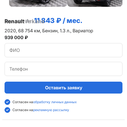
11 843 ₽ / мес.
Ваш платеж:
Renault
Arkana
2020,
68 754 км,
Бензин,
1.3 л.,
Вариатор
939 000 ₽
Оставить заявку
Согласен на
обработку личных данных
Согласен на
рекламную рассылку