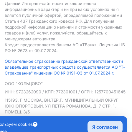
Данный Интернет-сайт носит исключительно
информационный характер и ни при каких условиях не я
вляется публичной офертой, определяемой положениями
Статьи 437 Гражданского кодекса РФ. Для получения
подробной информации о наличии и стоимости указанных
товаров и (или) услуг, пожалуйста, обращайтесь к
менеджерам автоцентра
Кредит предоставляется банком АO «ТБанк».
Лицензия ЦБ
РФ № 2673 от 09.07.2024.
Обязательное страхование гражданской ответственности
владельцев транспортных средств осуществляется АО "Т-
Страхование" лицензии ОС № 0191-03 от 01.07.2024 г.
ООО "КОЛЬЦОВО"
ИНН: 9723262090
/ КПП: 772301001
/ ОГРН: 1257700451645
115193, Г.МОСКВА, ВН.ТЕР.Г. МУНИЦИПАЛЬНЫЙ ОКРУГ
ЮЖНОПОРТОВЫЙ, УЛ ПЕТРА РОМАНОВА, Д. 7 СТР. 1,
ПОМЕЩ. 3/5
Политика в отношении обработки персональных данных
ользуем cookies
Я согласен
Согласие на рекламную рассылку
нее