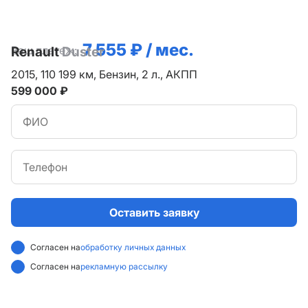
7 555 ₽ / мес.
Ваш платеж:
Renault
Duster
2015,
110 199 км,
Бензин,
2 л.,
АКПП
599 000 ₽
Оставить заявку
Согласен на
обработку личных данных
Согласен на
рекламную рассылку