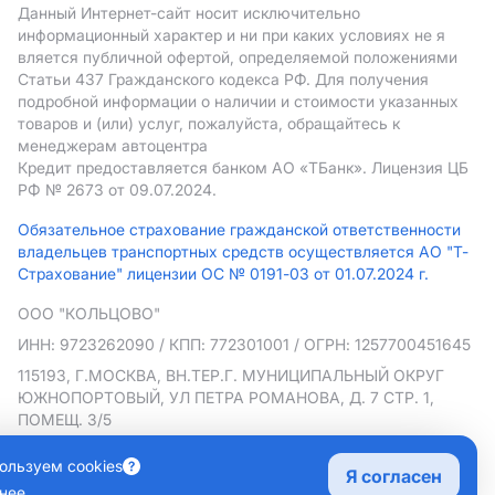
Данный Интернет-сайт носит исключительно
информационный характер и ни при каких условиях не я
вляется публичной офертой, определяемой положениями
Статьи 437 Гражданского кодекса РФ. Для получения
подробной информации о наличии и стоимости указанных
товаров и (или) услуг, пожалуйста, обращайтесь к
менеджерам автоцентра
Кредит предоставляется банком АO «ТБанк».
Лицензия ЦБ
РФ № 2673 от 09.07.2024.
Обязательное страхование гражданской ответственности
владельцев транспортных средств осуществляется АО "Т-
Страхование" лицензии ОС № 0191-03 от 01.07.2024 г.
ООО "КОЛЬЦОВО"
ИНН: 9723262090
/ КПП: 772301001
/ ОГРН: 1257700451645
115193, Г.МОСКВА, ВН.ТЕР.Г. МУНИЦИПАЛЬНЫЙ ОКРУГ
ЮЖНОПОРТОВЫЙ, УЛ ПЕТРА РОМАНОВА, Д. 7 СТР. 1,
ПОМЕЩ. 3/5
Политика в отношении обработки персональных данных
ользуем cookies
Я согласен
Согласие на рекламную рассылку
нее