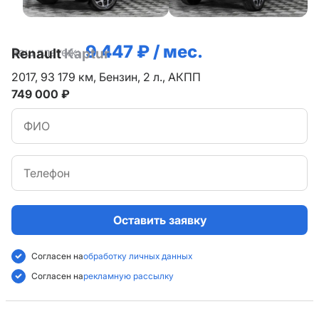
9 447 ₽ / мес.
Ваш платеж:
Renault
Kaptur
2017,
93 179 км,
Бензин,
2 л.,
АКПП
749 000 ₽
Оставить заявку
Согласен на
обработку личных данных
Согласен на
рекламную рассылку