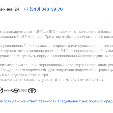
ябинина, 24
+7 (343) 343-39-70
г
ита варьируется от 4.9%
до 15%
и зависит от конкретного банка
ксимальный - 96 месяцев. При этом любые дополнительные ком
в условленный срок суммы автокредита или суммы процентов по
рочку платежа в среднем размере 0,1% от первоначальной сум
рушителе могут быть переданы в специальный реестр должников
сит исключительно информационный характер и ни при каких ус
Гражданского кодекса РФ. Для получения подробной информации 
ь к менеджерам автоцентра
 банком АO «ТБанк».
Лицензия ЦБ РФ № 2673 от 09.07.2024.
ие гражданской ответственности владельцев транспортных сре