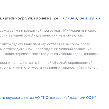
. Екатеринбург, ул. Рябинина, 24
+7 (343) 343-39-70
, сумм займа и кредитной программы. Минимальный срок
иссии автоцентром Академический не взимаются.
 автокредиту банк-партнер оставляет за собой право
мы автокредита. При несоблюдении условий погашения
 и коллекторское агентство для взыскания задолженности.
ловиях не я вляется публичной офертой, определяемой
о наличии и стоимости указанных товаров и (или) услуг,
дств осуществляется АО "Т-Страхование" лицензии ОС №