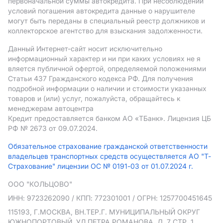
первоначальной суммы автокредита. При несоблюдении
условий погашения автокредита данные о нарушителе
могут быть переданы в специальный реестр должников и
коллекторское агентство для взыскания задолженности.
Данный Интернет-сайт носит исключительно
информационный характер и ни при каких условиях не я
вляется публичной офертой, определяемой положениями
Статьи 437 Гражданского кодекса РФ. Для получения
подробной информации о наличии и стоимости указанных
товаров и (или) услуг, пожалуйста, обращайтесь к
менеджерам автоцентра
Кредит предоставляется банком АO «ТБанк».
Лицензия ЦБ
РФ № 2673 от 09.07.2024.
Обязательное страхование гражданской ответственности
владельцев транспортных средств осуществляется АО "Т-
Страхование" лицензии ОС № 0191-03 от 01.07.2024 г.
ООО "КОЛЬЦОВО"
ИНН: 9723262090
/ КПП: 772301001
/ ОГРН: 1257700451645
115193, Г.МОСКВА, ВН.ТЕР.Г. МУНИЦИПАЛЬНЫЙ ОКРУГ
ЮЖНОПОРТОВЫЙ, УЛ ПЕТРА РОМАНОВА, Д. 7 СТР. 1,