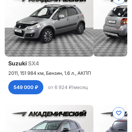
Suzuki
SX4
2011,
151 984 км,
Бензин,
1.6 л.,
АКПП
549 000 ₽
от 6 924 ₽/месяц