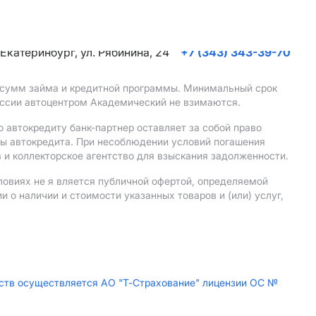
. Екатеринбург, ул. Рябинина, 24
+7 (343) 343-39-70
, сумм займа и кредитной программы. Минимальный срок
иссии автоцентром Академический не взимаются.
 автокредиту банк-партнер оставляет за собой право
мы автокредита. При несоблюдении условий погашения
 и коллекторское агентство для взыскания задолженности.
ловиях не я вляется публичной офертой, определяемой
о наличии и стоимости указанных товаров и (или) услуг,
дств осуществляется АО "Т-Страхование" лицензии ОС №