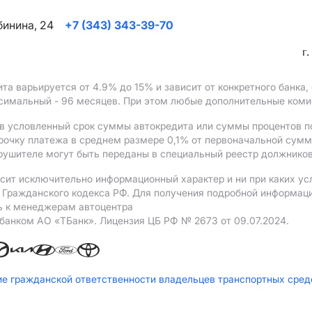
ябинина, 24
+7 (343) 343-39-70
г
ита варьируется от 4.9%
до 15%
и зависит от конкретного банка
ксимальный - 96 месяцев. При этом любые дополнительные ком
в условленный срок суммы автокредита или суммы процентов по
рочку платежа в среднем размере 0,1% от первоначальной сум
рушителе могут быть переданы в специальный реестр должников
сит исключительно информационный характер и ни при каких ус
Гражданского кодекса РФ. Для получения подробной информации 
ь к менеджерам автоцентра
 банком АO «ТБанк».
Лицензия ЦБ РФ № 2673 от 09.07.2024.
ие гражданской ответственности владельцев транспортных сре