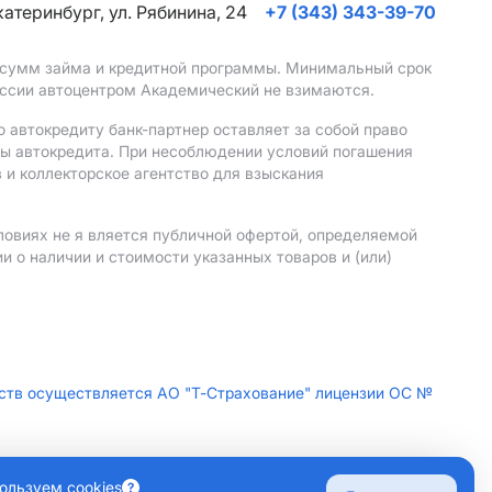
Екатеринбург, ул. Рябинина, 24
+7 (343) 343-39-70
, сумм займа и кредитной программы. Минимальный срок
иссии автоцентром Академический не взимаются.
 автокредиту банк-партнер оставляет за собой право
мы автокредита. При несоблюдении условий погашения
 и коллекторское агентство для взыскания
ловиях не я вляется публичной офертой, определяемой
 о наличии и стоимости указанных товаров и (или)
дств осуществляется АО "Т-Страхование" лицензии ОС №
НОВА, Д. 7 СТР. 1, ПОМЕЩ. 3/5
ользуем cookies