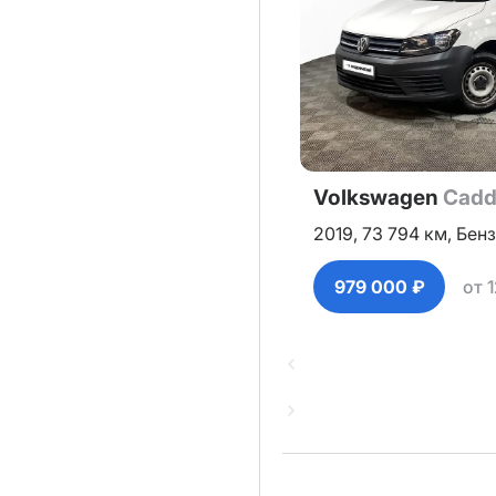
Volkswagen
Cadd
2019,
73 794 км,
Бенз
979 000 ₽
от 