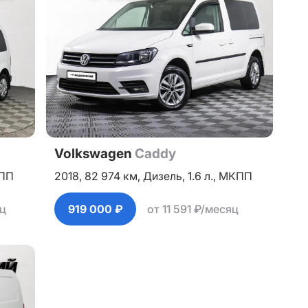
Volkswagen
Caddy
ПП
2018,
82 974 км,
Дизель,
1.6 л.,
МКПП
яц
919 000 ₽
от 11 591 ₽/месяц