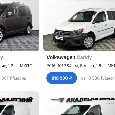
y
Volkswagen
Caddy
зин,
1.2 л.,
МКПП
2016,
101 784 км,
Бензин,
1.6 л.,
МК
7 807 ₽/месяц
819 000 ₽
от 10 330 ₽/мес