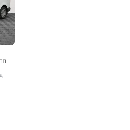
ПП
яц