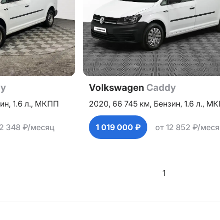
y
Volkswagen
Caddy
ин,
1.6 л.,
МКПП
2020,
66 745 км,
Бензин,
1.6 л.,
МК
12 348 ₽/месяц
1 019 000 ₽
от 12 852 ₽/мес
1