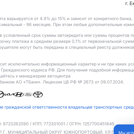
г. 
ита варьируется от 4.9%
до 15%
и зависит от конкретного банка
ксимальный - 96 месяцев. При этом любые дополнительные ком
в условленный срок суммы автокредита или суммы процентов по
рочку платежа в среднем размере 0,1% от первоначальной сум
рушителе могут быть переданы в специальный реестр должников
сит исключительно информационный характер и ни при каких ус
Гражданского кодекса РФ. Для получения подробной информации
щайтесь к менеджерам автоцентра
 банком АO «ТБанк».
Лицензия ЦБ РФ № 2673 от 09.07.2024.
ие гражданской ответственности владельцев транспортных сре
: 9723262090
/ КПП: 772301001
/ ОГРН: 1257700451645
ТЕР.Г. МУНИЦИПАЛЬНЫЙ ОКРУГ ЮЖНОПОРТОВЫЙ, УЛ ПЕТРА РОМА
Мы исп