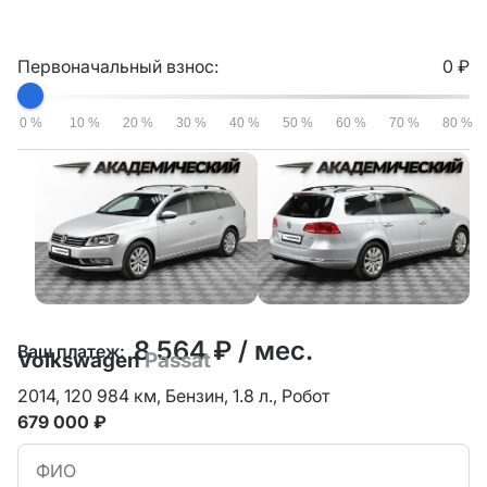
Первоначальный взнос:
0 ₽
0 %
10 %
20 %
30 %
40 %
50 %
60 %
70 %
80 %
8 564 ₽ / мес.
Ваш платеж:
Volkswagen
Passat
2014,
120 984 км,
Бензин,
1.8 л.,
Робот
679 000 ₽