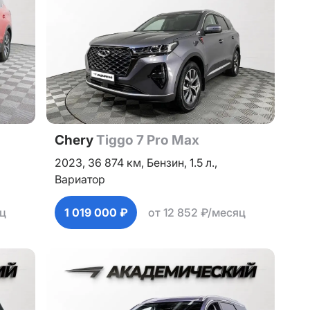
Chery
Tiggo 7 Pro Max
2023,
36 874 км,
Бензин,
1.5 л.,
Вариатор
яц
1 019 000 ₽
от 12 852 ₽/месяц