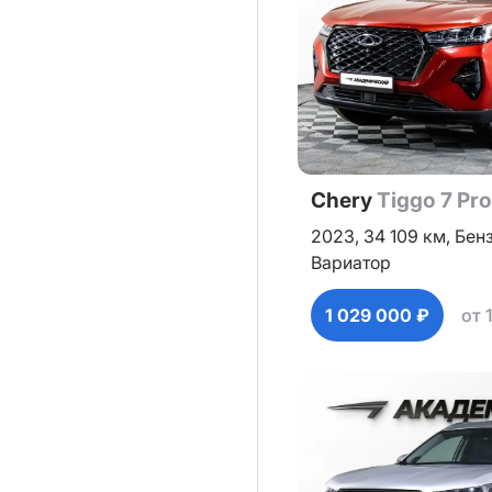
Chery
Tiggo 7 Pr
2023,
34 109 км,
Бен
Вариатор
1 029 000 ₽
от 