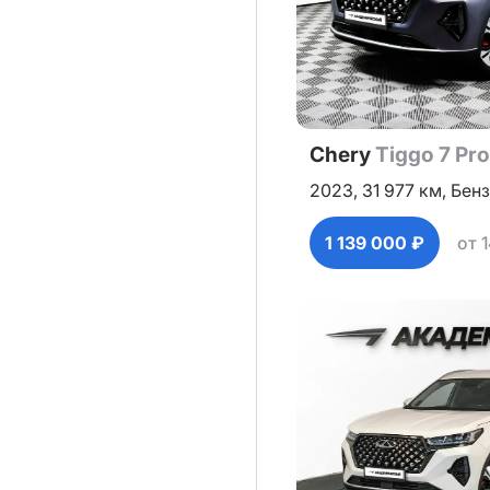
Chery
Tiggo 7 Pr
2023,
31 977 км,
Бенз
1 139 000 ₽
от 