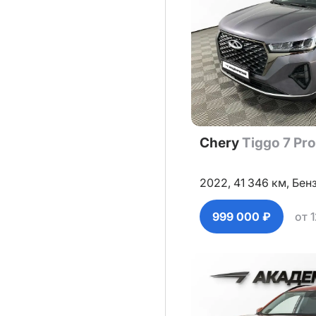
Chery
Tiggo 7 Pr
2022,
41 346 км,
Бен
999 000 ₽
от 