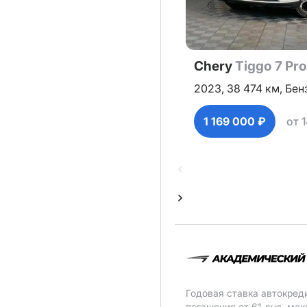
Chery
Tiggo 7 Pr
2023,
38 474 км,
Бен
1 169 000 ₽
от 
Годовая ставка автокред
погашения от 61 дня, ма