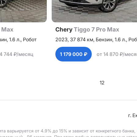
o Max
Chery
Tiggo 7 Pro Max
зин,
1.6 л.,
Робот
2023,
37 874 км,
Бензин,
1.6 л.,
Роб
14 744 ₽/месяц
1 179 000 ₽
от 14 870 ₽/меся
1
2
г. 
ита варьируется от 4.9%
до 15%
и зависит от конкретного банка
ксимальный - 96 месяцев. При этом любые дополнительные ком