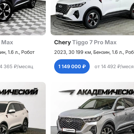
o Max
Chery
Tiggo 7 Pro Max
ин,
1.6 л.,
Робот
2023,
30 199 км,
Бензин,
1.6 л.,
Роб
14 365 ₽/месяц
1 149 000 ₽
от 14 492 ₽/мес