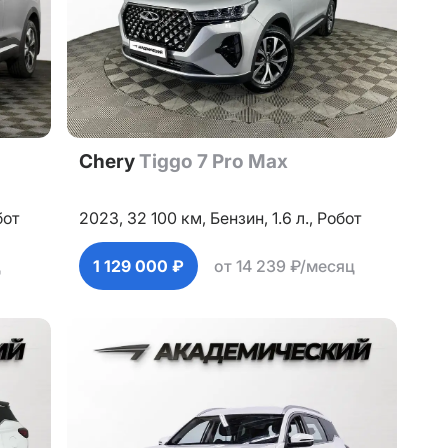
Chery
Tiggo 7 Pro Max
бот
2023,
32 100 км,
Бензин,
1.6 л.,
Робот
ц
1 129 000 ₽
от 14 239 ₽/месяц