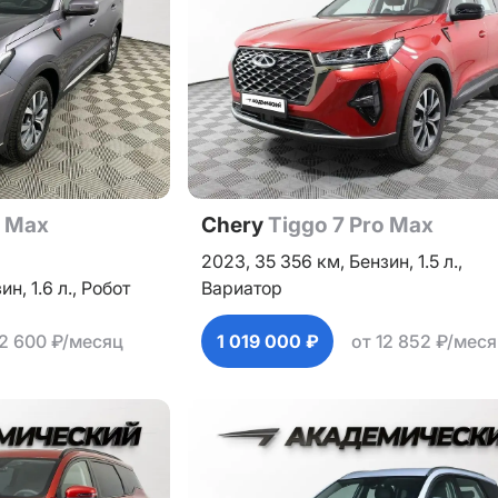
o Max
Chery
Tiggo 7 Pro Max
2023,
35 356 км,
Бензин,
1.5 л.,
зин,
1.6 л.,
Робот
Вариатор
12 600 ₽/месяц
1 019 000 ₽
от 12 852 ₽/мес