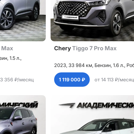
o Max
Chery
Tiggo 7 Pro Max
зин,
1.5 л.,
2023,
33 984 км,
Бензин,
1.6 л.,
Ро
13 356 ₽/месяц
1 119 000 ₽
от 14 113 ₽/меся