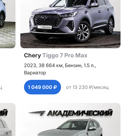
Chery
Tiggo 7 Pro Max
2023,
38 664 км,
Бензин,
1.5 л.,
Вариатор
ц
1 049 000 ₽
от 13 230 ₽/месяц