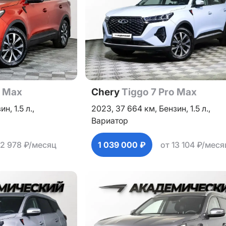
o Max
Chery
Tiggo 7 Pro Max
зин,
1.5 л.,
2023,
37 664 км,
Бензин,
1.5 л.,
Вариатор
12 978 ₽/месяц
1 039 000 ₽
от 13 104 ₽/меся