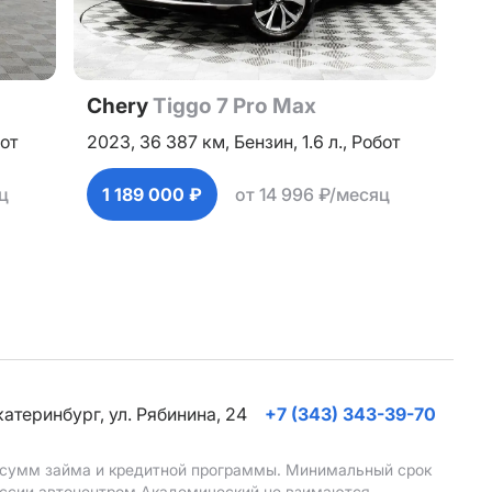
Chery
Tiggo 7 Pro Max
от
2023,
36 387 км,
Бензин,
1.6 л.,
Робот
ц
1 189 000 ₽
от 14 996 ₽/месяц
Екатеринбург, ул. Рябинина, 24
+7 (343) 343-39-70
, сумм займа и кредитной программы. Минимальный срок
иссии автоцентром Академический не взимаются.