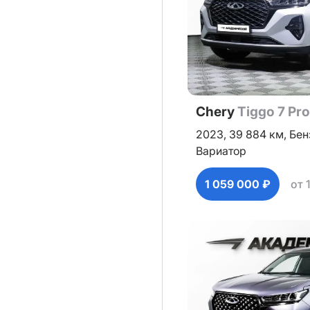
Chery
Tiggo 7 Pr
2023,
39 884 км,
Бен
Вариатор
1 059 000 ₽
от 