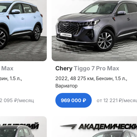
o Max
Chery
Tiggo 7 Pro Max
зин,
1.5 л.,
2022,
48 275 км,
Бензин,
1.5 л.,
Вариатор
12 095 ₽/месяц
969 000 ₽
от 12 221 ₽/меся