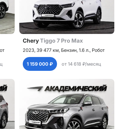
Chery
Tiggo 7 Pro Max
от
2023,
39 477 км,
Бензин,
1.6 л.,
Робот
яц
1 159 000 ₽
от 14 618 ₽/месяц