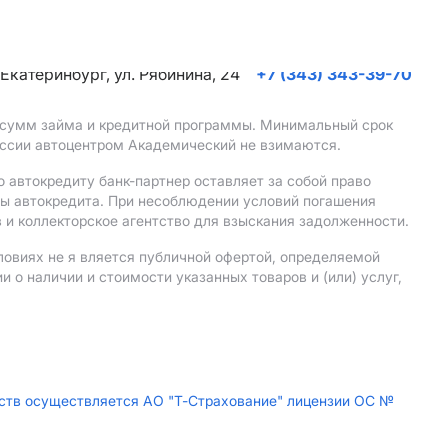
. Екатеринбург, ул. Рябинина, 24
+7 (343) 343-39-70
, сумм займа и кредитной программы. Минимальный срок
иссии автоцентром Академический не взимаются.
 автокредиту банк-партнер оставляет за собой право
мы автокредита. При несоблюдении условий погашения
 и коллекторское агентство для взыскания задолженности.
ловиях не я вляется публичной офертой, определяемой
о наличии и стоимости указанных товаров и (или) услуг,
дств осуществляется АО "Т-Страхование" лицензии ОС №