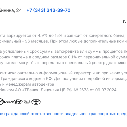
ябинина, 24
+7 (343) 343-39-70
г
ита варьируется от 4.9%
до 15%
и зависит от конкретного банка
ксимальный - 96 месяцев. При этом любые дополнительные ком
в условленный срок суммы автокредита или суммы процентов по
рочку платежа в среднем размере 0,1% от первоначальной сум
рушителе могут быть переданы в специальный реестр должников
сит исключительно информационный характер и ни при каких ус
Гражданского кодекса РФ. Для получения подробной информации 
ь к менеджерам автоцентра
 банком АO «ТБанк».
Лицензия ЦБ РФ № 2673 от 09.07.2024.
ие гражданской ответственности владельцев транспортных сре